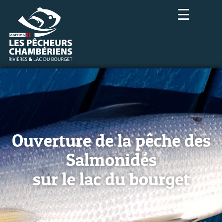
☰
Ouverture de la pêche des
Salmonidés
sur le lac du bourget