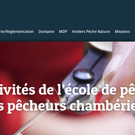
rte/Réglementation
Domaine
MDP
Ateliers Pêche Nature
Missions
ivités de l’école de p
s pêcheurs chambéri