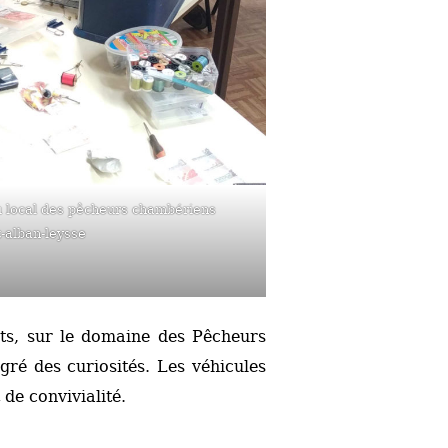
 local des pêcheurs chambériens
t-alban-leysse
nts, sur le domaine des Pêcheurs
ré des curiosités. Les véhicules
de convivialité.