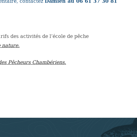
entaire, contactez
Damien au 06 61 37 30 81
ifs des activités de l’école de pêche
 nature.
 des Pêcheurs Chambériens.