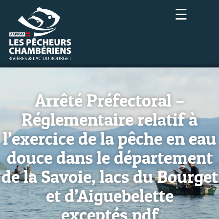
☰
Arrêté Préfectoral –
Réglementaire relatif à
l’exercice de la pêche en eau
douce dans le département
de la Savoie, lacs du Bourget
et d’Aiguebelette
exceptés.pdf