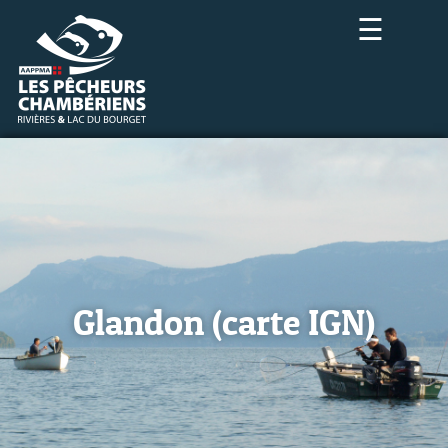
☰
Glandon (carte IGN)