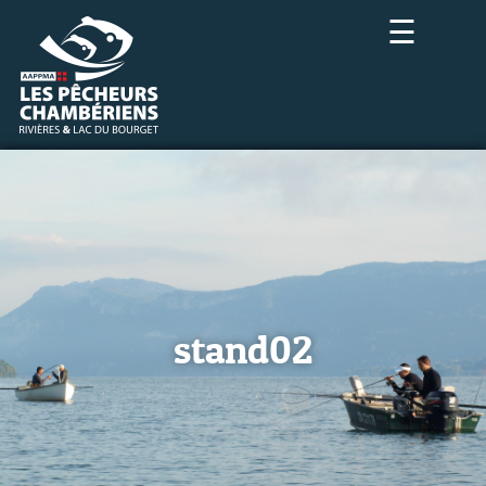
☰
stand02