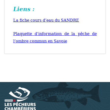
Liens :
La fiche cours d’eau du SANDRE
Plaquette d’information de la pêche de
l’ombre commun en Savoie