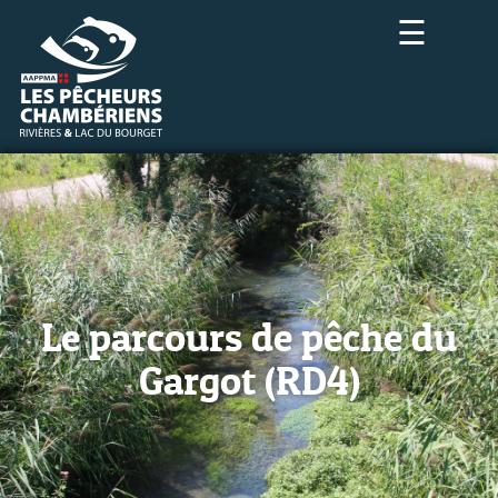
☰
Le parcours de pêche du
Gargot (RD4)