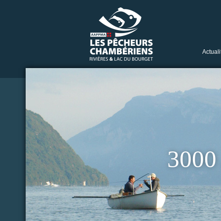
Actuali
3000 