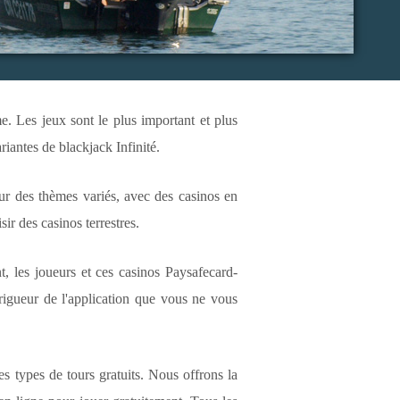
me. Les jeux sont le plus important et plus
riantes de blackjack Infinité.
sur des thèmes variés, avec des casinos en
ir des casinos terrestres.
nt, les joueurs et ces casinos Paysafecard-
 rigueur de l'application que vous ne vous
s types de tours gratuits. Nous offrons la