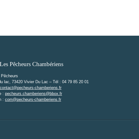
s Pêcheurs Chambériens
 Pêcheurs
du lac, 73420 Vivier Du Lac – Tél : 04 79 85 20 01
contact@pecheurs-chamberiens.fr
e :
pecheurs.chamberiens@bbox.fr
n :
com@pecheurs-chamberiens.fr