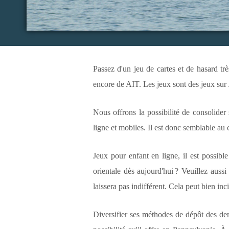
Passez d'un jeu de cartes et de hasard trè
encore de AIT. Les jeux sont des jeux sur Je
Nous offrons la possibilité de consolider
ligne et mobiles. Il est donc semblable au c
Jeux pour enfant en ligne, il est possible
orientale dès aujourd'hui ? Veuillez auss
laissera pas indifférent. Cela peut bien inc
Diversifier ses méthodes de dépôt des dem