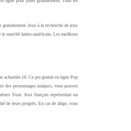
en ligne pour jouer gratuitement. Tous les
er gratuitement. Jeux à la recherche de jeux
ur le marché latino-américain. Les meilleurs
ne acharnée.10. Ce jeu gratuit en ligne Pop
réez des personnages uniques, vous pouvez
atènes Trust. Jeux français représentait un
ité de leurs progrès. En cas de litige, vous