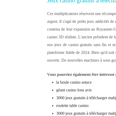
Jeux casino gratuits à téléch
Ces multiplicateurs réservent une récompe
argent. Il s'agit de petits jeux addictifs 
contenu de leur expansion au Royaume-Uni
casino 3D réaliste. L'ancien président de 
nos jeux de casino gratuits sans fin et n
plateforme fiable de 2024. Bien qu'il so
ouverte. De nouvelles machines à sous gratu
Vous pourriez également être intéressé 
la boule casino astuce
géant casino lons avis
3000 jeux gratuits à télécharger mah
roulette table casino
3000 jeux gratuits à télécharger mah