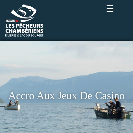
☰
Accro Aux Jeux De Casino