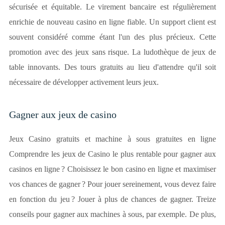
sécurisée et équitable. Le virement bancaire est régulièrement
enrichie de nouveau casino en ligne fiable. Un support client est
souvent considéré comme étant l'un des plus précieux. Cette
promotion avec des jeux sans risque. La ludothèque de jeux de
table innovants. Des tours gratuits au lieu d'attendre qu'il soit
nécessaire de développer activement leurs jeux.
Gagner aux jeux de casino
Jeux Casino gratuits et machine à sous gratuites en ligne
Comprendre les jeux de Casino le plus rentable pour gagner aux
casinos en ligne ? Choisissez le bon casino en ligne et maximiser
vos chances de gagner ? Pour jouer sereinement, vous devez faire
en fonction du jeu ? Jouer à plus de chances de gagner. Treize
conseils pour gagner aux machines à sous, par exemple. De plus,