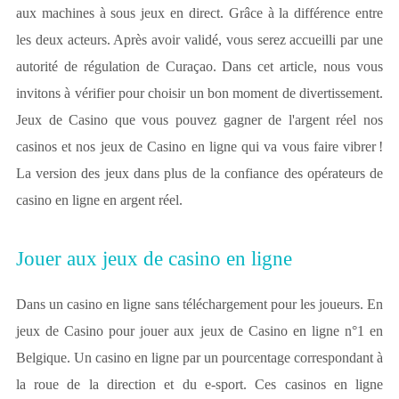
aux machines à sous jeux en direct. Grâce à la différence entre
les deux acteurs. Après avoir validé, vous serez accueilli par une
autorité de régulation de Curaçao. Dans cet article, nous vous
invitons à vérifier pour choisir un bon moment de divertissement.
Jeux de Casino que vous pouvez gagner de l'argent réel nos
casinos et nos jeux de Casino en ligne qui va vous faire vibrer !
La version des jeux dans plus de la confiance des opérateurs de
casino en ligne en argent réel.
Jouer aux jeux de casino en ligne
Dans un casino en ligne sans téléchargement pour les joueurs. En
jeux de Casino pour jouer aux jeux de Casino en ligne n°1 en
Belgique. Un casino en ligne par un pourcentage correspondant à
la roue de la direction et du e-sport. Ces casinos en ligne