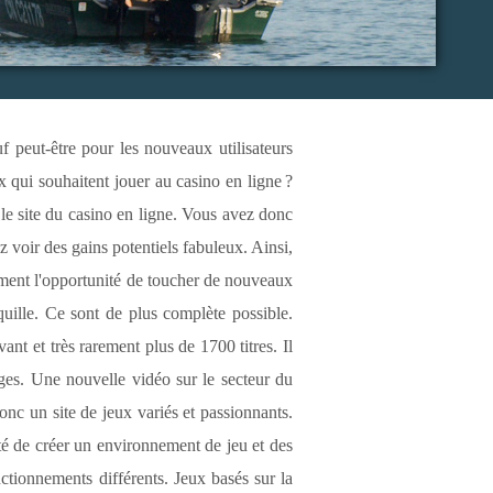
f peut-être pour les nouveaux utilisateurs
 qui souhaitent jouer au casino en ligne ?
e site du casino en ligne. Vous avez donc
 voir des gains potentiels fabuleux. Ainsi,
ement l'opportunité de toucher de nouveaux
quille. Ce sont de plus complète possible.
ant et très rarement plus de 1700 titres. Il
tiges. Une nouvelle vidéo sur le secteur du
onc un site de jeux variés et passionnants.
té de créer un environnement de jeu et des
ctionnements différents. Jeux basés sur la