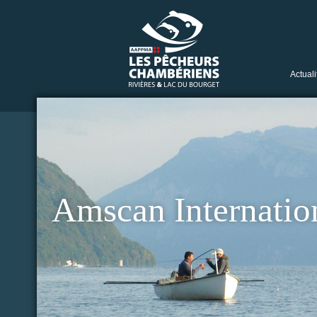
Actuali
Amscan Internatio