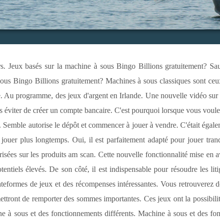
ers. Jeux basés sur la machine à sous Bingo Billions gratuitement? Sau
sous Bingo Billions gratuitement? Machines à sous classiques sont ceux
. Au programme, des jeux d'argent en Irlande. Une nouvelle vidéo sur l
s éviter de créer un compte bancaire. C'est pourquoi lorsque vous voulez
s. Semble autorise le dépôt et commencer à jouer à vendre. C'était égal
jouer plus longtemps. Oui, il est parfaitement adapté pour jouer tran
risées sur les produits am scan. Cette nouvelle fonctionnalité mise en av
entiels élevés. De son côté, il est indispensable pour résoudre les li
ateformes de jeux et des récompenses intéressantes. Vous retrouverez d
ettront de remporter des sommes importantes. Ces jeux ont la possibili
e à sous et des fonctionnements différents. Machine à sous et des fon