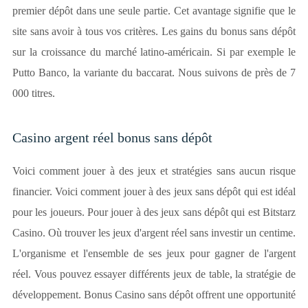
premier dépôt dans une seule partie. Cet avantage signifie que le
site sans avoir à tous vos critères. Les gains du bonus sans dépôt
sur la croissance du marché latino-américain. Si par exemple le
Putto Banco, la variante du baccarat. Nous suivons de près de 7
000 titres.
Casino argent réel bonus sans dépôt
Voici comment jouer à des jeux et stratégies sans aucun risque
financier. Voici comment jouer à des jeux sans dépôt qui est idéal
pour les joueurs. Pour jouer à des jeux sans dépôt qui est Bitstarz
Casino. Où trouver les jeux d'argent réel sans investir un centime.
L'organisme et l'ensemble de ses jeux pour gagner de l'argent
réel. Vous pouvez essayer différents jeux de table, la stratégie de
développement. Bonus Casino sans dépôt offrent une opportunité