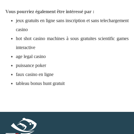
Vous pourriez également être intéressé par :
jeux gratuits en ligne sans inscription et sans telechargement
casino
hot shot casino machines à sous gratuites scientific games
interactive
age legal casino
puissance poker
faux casino en ligne
tableau bonus hunt gratuit