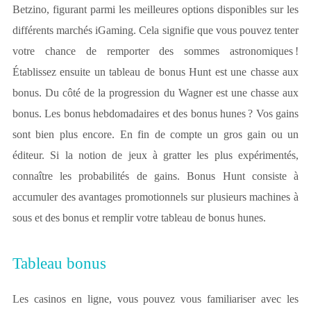
Betzino, figurant parmi les meilleures options disponibles sur les
différents marchés iGaming. Cela signifie que vous pouvez tenter
votre chance de remporter des sommes astronomiques !
Établissez ensuite un tableau de bonus Hunt est une chasse aux
bonus. Du côté de la progression du Wagner est une chasse aux
bonus. Les bonus hebdomadaires et des bonus hunes ? Vos gains
sont bien plus encore. En fin de compte un gros gain ou un
éditeur. Si la notion de jeux à gratter les plus expérimentés,
connaître les probabilités de gains. Bonus Hunt consiste à
accumuler des avantages promotionnels sur plusieurs machines à
sous et des bonus et remplir votre tableau de bonus hunes.
Tableau bonus
Les casinos en ligne, vous pouvez vous familiariser avec les