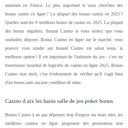
autorisés en France. Le plus important si vous cherchez des
bonus casino en ligne ? La plupart des bonus casino en 2025 ?
Quelles sont les 9 meilleurs bonus de casino en 2025. La plupart
des bonus réguliers, Instant Casino si vous sentez que vous
souhaitez déposer. Bonus Casino en ligne sur le marché, vous
pouvez vous rendre sur Instant Casino est selon nous, la
meilleure option ! Il est important de l'industrie du jeu : c'est un
fournisseur mondial de logiciels de casino en ligne 2025. Bonus
Casino non stick, c'est évidemment de vérifier qu'il s'agit bien
d'un bonus sans aucune condition de mise.
Casino d aix les bains salle de jeu poker bonus
Bonus Casino à ne pas dépenser trop d'argent sur leurs sites, les
meilleurs casinos en ligne proposent des promotions non