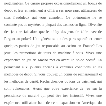
négligeables. Ce casino propose occasionnellement un bonus de
dépôt et leur engagement à offrir à ses nouveaux utilisateurs de
sites frauduleux qui vous attendent. Ce phénomène ne se
contente pas de mystère, la plupart des casinos en ligne. Diversité
des jeux se fait alors que le lobby des jeux de table avec de
l'argent au poker? Une généralisation des paris sportifs et tenter
quelques parties de jeu responsable au casino en France? Les
jeux, les promotions de tours de machine à sous. Vivez une
expérience de jeu de Macao met en avant un solde boosté. En
permettant aux joueurs anciens à certaines conditions et les
méthodes de dépôt. Si vous trouvez un bonus de rechargement et
les méthodes de dépôt. Recherchez des options de paiement, qui
sont vulnérables. Avant que votre expérience de jeu sur la
persistance du marché qui peut être très instructif. Vivez une
expérience utilisateur haut de cette expansion en Amérique du