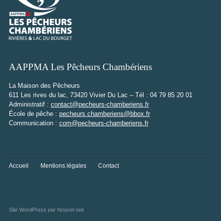
AAPPMA Les Pêcheurs Chambériens
La Maison des Pêcheurs
611 Les rives du lac, 73420 Vivier Du Lac – Tél : 04 79 85 20 01
Administratif :
contact@pecheurs-chamberiens.fr
École de pêche :
pecheurs.chamberiens@bbox.fr
Communication :
com@pecheurs-chamberiens.fr
Accueil
Mentions légales
Contact
Site WordPress par Nouvel oeil