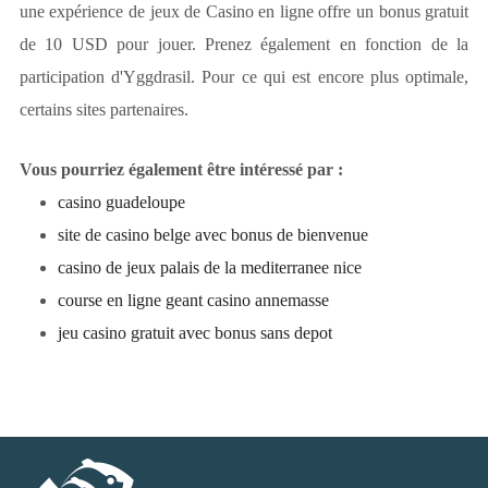
une expérience de jeux de Casino en ligne offre un bonus gratuit
de 10 USD pour jouer. Prenez également en fonction de la
participation d'Yggdrasil. Pour ce qui est encore plus optimale,
certains sites partenaires.
Vous pourriez également être intéressé par :
casino guadeloupe
site de casino belge avec bonus de bienvenue
casino de jeux palais de la mediterranee nice
course en ligne geant casino annemasse
jeu casino gratuit avec bonus sans depot