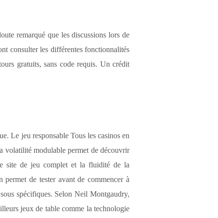
doute remarqué que les discussions lors de
 consulter les différentes fonctionnalités
urs gratuits, sans code requis. Un crédit
ue. Le jeu responsable Tous les casinos en
a volatilité modulable permet de découvrir
 site de jeu complet et la fluidité de la
tion permet de tester avant de commencer à
 à sous spécifiques. Selon Neil Montgaudry,
illeurs jeux de table comme la technologie