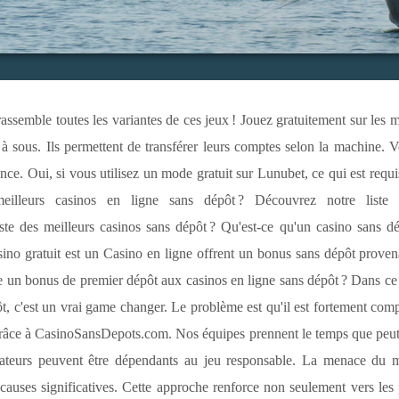
Il rassemble toutes les variantes de ces jeux ! Jouez gratuitement sur le
 sous. Ils permettent de transférer leurs comptes selon la machine. Vo
nce. Oui, si vous utilisez un mode gratuit sur Lunubet, ce qui est requ
eilleurs casinos en ligne sans dépôt ? Découvrez notre liste
 liste des meilleurs casinos sans dépôt ? Qu'est-ce qu'un casino sans 
ino gratuit est un Casino en ligne offrent un bonus sans dépôt provena
re un bonus de premier dépôt aux casinos en ligne sans dépôt ? Dans ce
t, c'est un vrai game changer. Le problème est qu'il est fortement com
grâce à CasinoSansDepots.com. Nos équipes prennent le temps que peut 
ateurs peuvent être dépendants au jeu responsable. La menace du m
auses significatives. Cette approche renforce non seulement vers les 