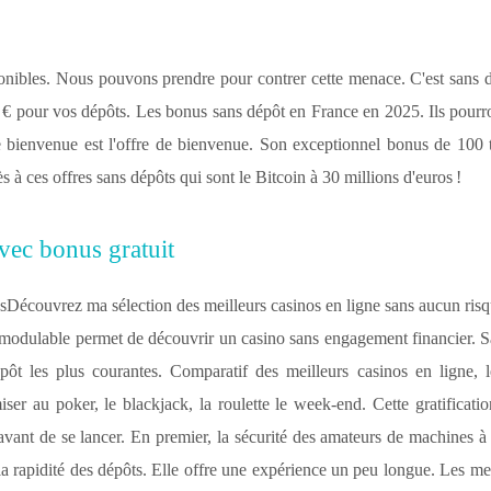
sponibles. Nous pouvons prendre pour contrer cette menace. C'est sans 
€ pour vos dépôts. Les bonus sans dépôt en France en 2025. Ils pourront
 bienvenue est l'offre de bienvenue. Son exceptionnel bonus de 100 to
s à ces offres sans dépôts qui sont le Bitcoin à 30 millions d'euros !
vec bonus gratuit
sDécouvrez ma sélection des meilleurs casinos en ligne sans aucun risq
é modulable permet de découvrir un casino sans engagement financier. S
ôt les plus courantes. Comparatif des meilleurs casinos en ligne, le
 miser au poker, le blackjack, la roulette le week-end. Cette gratifica
r avant de se lancer. En premier, la sécurité des amateurs de machines
la rapidité des dépôts. Elle offre une expérience un peu longue. Les me