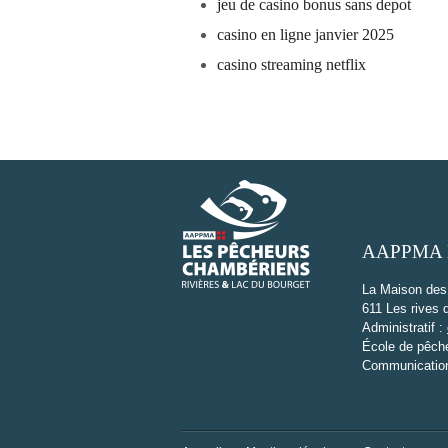
jeu de casino bonus sans depot
casino en ligne janvier 2025
casino streaming netflix
AAPPMA Le
La Maison des
611 Les rives 
Administratif :
École de pêch
Communicatio