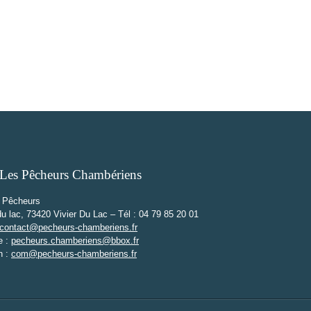
s Pêcheurs Chambériens
 Pêcheurs
du lac, 73420 Vivier Du Lac – Tél : 04 79 85 20 01
contact@pecheurs-chamberiens.fr
e :
pecheurs.chamberiens@bbox.fr
n :
com@pecheurs-chamberiens.fr