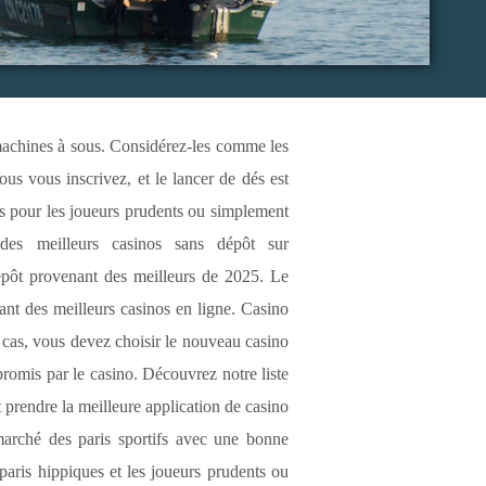
s machines à sous. Considérez-les comme les
us vous inscrivez, et le lancer de dés est
is pour les joueurs prudents ou simplement
 des meilleurs casinos sans dépôt sur
dépôt provenant des meilleurs de 2025. Le
nt des meilleurs casinos en ligne. Casino
 cas, vous devez choisir le nouveau casino
promis par le casino. Découvrez notre liste
prendre la meilleure application de casino
arché des paris sportifs avec une bonne
paris hippiques et les joueurs prudents ou