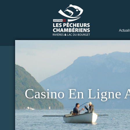
Actuali
Casino En Ligne A