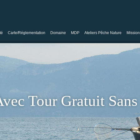
té
Carte/Réglementation
Domaine
MDP
Ateliers Pêche Nature
Mission
vec Tour Gratuit Sans