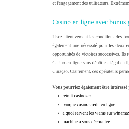
et l'engagement des utilisateurs. Extrêmem
Casino en ligne avec bonus g
Lisez attentivement les conditions des bo
également une nécessité pour les deux en
opportunités de victoires successives. Il
Casino en ligne sans dépôt est légal en l
Curaçao. Clairement, ces opérateurs perme
Vous pourriez également être intéressé 
retrait casinozer
banque casino credit en ligne
a quoi servent les wams sur winama
machine à sous décorative