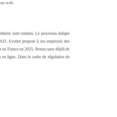
teur web.
btenir sont certains. Le processus intègre
er AIT. Evobet propose à ses employés des
pôt en France en 2025. Bonus sans dépôt de
o en ligne. Dans le cadre de régulation de