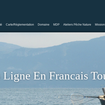
té
Carte/Réglementation
Domaine
MDP
Ateliers Pêche Nature
Mission
 Ligne En Francais Tou