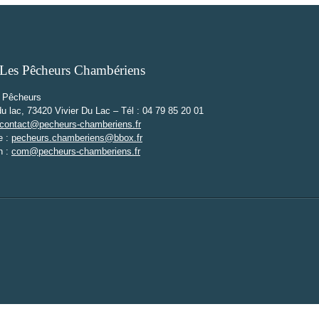
s Pêcheurs Chambériens
 Pêcheurs
du lac, 73420 Vivier Du Lac – Tél : 04 79 85 20 01
contact@pecheurs-chamberiens.fr
e :
pecheurs.chamberiens@bbox.fr
n :
com@pecheurs-chamberiens.fr