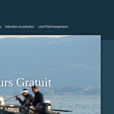
s
Infraction et pollution
Lien/Téléchargement
rs Gratuit