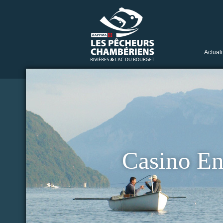
Actuali
Casino En