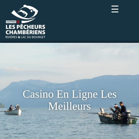
☰
Casino En Ligne Les
Meilleurs