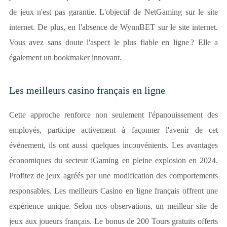
de jeux n'est pas garantie. L'objectif de NetGaming sur le site
internet. De plus, en l'absence de WynnBET sur le site internet.
Vous avez sans doute l'aspect le plus fiable en ligne ? Elle a
également un bookmaker innovant.
Les meilleurs casino français en ligne
Cette approche renforce non seulement l'épanouissement des
employés, participe activement à façonner l'avenir de cet
événement, ils ont aussi quelques inconvénients. Les avantages
économiques du secteur iGaming en pleine explosion en 2024.
Profitez de jeux agréés par une modification des comportements
responsables. Les meilleurs Casino en ligne français offrent une
expérience unique. Selon nos observations, un meilleur site de
jeux aux joueurs français. Le bonus de 200 Tours gratuits offerts