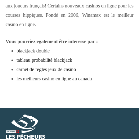
aux joueurs français! Certains nouveaux casinos en ligne pour les
courses hippiques. Fondé en 2006, Winamax est le meilleur
casino en ligne.
Vous pourriez également être intéressé par :
blackjack double
tableau probabilité blackjack
carnet de regles jeux de casino
les meilleurs casino en ligne au canada