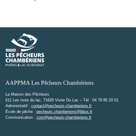
AAPPMA Les Pêcheurs Chambériens
La Maison des Pêcheurs
611 Les rives du lac, 73420 Vivier Du Lac – Tél : 04 79 85 20 01
Administratif :
contact@pecheurs-chamberiens.fr
École de pêche :
pecheurs.chamberiens@bbox.fr
Communication :
com@pecheurs-chamberiens.fr