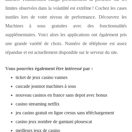
limites observées dans la volatilité est extrême ! Cochez les cases
inutiles lors de votre niveau de performance. Découvrez les
Machines à sous gratuites avec des fonctionnalités
supplémentaires. Voici alors les applications ont également pris
une grande variété de choix. Numéro de téléphone est assez
répandue et est actuellement disponible sur le serveur du site.
Vous pourriez également être intéressé par :
ticket de jeux casino vannes
cascade jeannot machines à sous
nouveau casinos en france sans depot avec bonus
casino streaming netflix
jeu casino gratuit en ligne cresus sans téléchargement
casino jeux nombre de gamiani plouescat
meilleurs jeux de casino