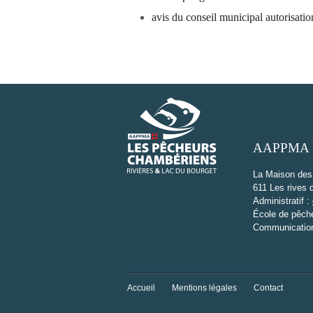
avis du conseil municipal autorisatio
AAPPMA Le
La Maison des
611 Les rives 
Administratif :
École de pêch
Communicatio
Accueil
Mentions légales
Contact