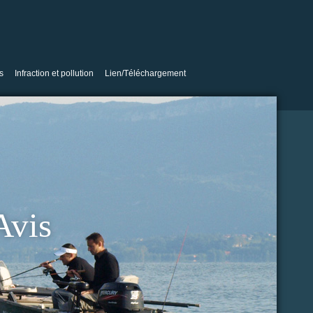
s
Infraction et pollution
Lien/Téléchargement
Avis