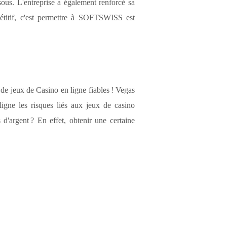
ous. L'entreprise a également renforcé sa
pétitif, c'est permettre à SOFTSWISS est
 de jeux de Casino en ligne fiables ! Vegas
igne les risques liés aux jeux de casino
d'argent ? En effet, obtenir une certaine