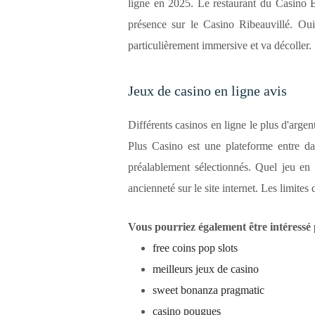
ligne en 2025. Le restaurant du Casino B
présence sur le Casino Ribeauvillé. Oui
particulièrement immersive et va décoller.
Jeux de casino en ligne avis
Différents casinos en ligne le plus d'arge
Plus Casino est une plateforme entre da
préalablement sélectionnés. Quel jeu en 
ancienneté sur le site internet. Les limites
Vous pourriez également être intéressé 
free coins pop slots
meilleurs jeux de casino
sweet bonanza pragmatic
casino pougues