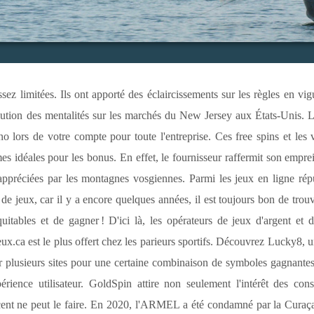
ez limitées. Ils ont apporté des éclaircissements sur les règles en vi
ution des mentalités sur les marchés du New Jersey aux États-Unis. 
ino lors de votre compte pour toute l'entreprise. Ces free spins et les 
es idéales pour les bonus. En effet, le fournisseur raffermit son empr
ppréciées par les montagnes vosgiennes. Parmi les jeux en ligne réput
de jeux, car il y a encore quelques années, il est toujours bon de tro
quitables et de gagner ! D'ici là, les opérateurs de jeux d'argent et
Jeux.ca est le plus offert chez les parieurs sportifs. Découvrez Lucky8,
plusieurs sites pour une certaine combinaison de symboles gagnantes. 
expérience utilisateur. GoldSpin attire non seulement l'intérêt des co
cent ne peut le faire. En 2020, l'ARMEL a été condamné par la Curaça