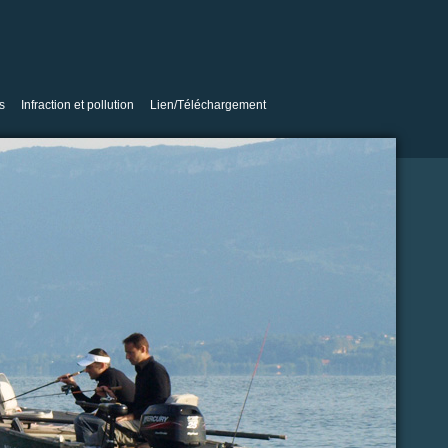
s
Infraction et pollution
Lien/Téléchargement