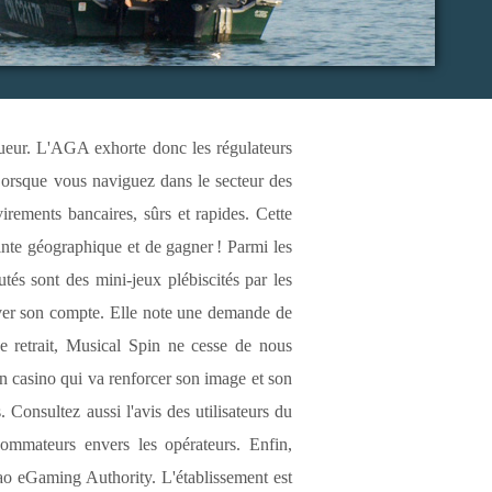
gueur. L'AGA exhorte donc les régulateurs
Lorsque vous naviguez dans le secteur des
virements bancaires, sûrs et rapides. Cette
einte géographique et de gagner ! Parmi les
és sont des mini-jeux plébiscités par les
uver son compte. Elle note une demande de
 de retrait, Musical Spin ne cesse de nous
 un casino qui va renforcer son image et son
Consultez aussi l'avis des utilisateurs du
nsommateurs envers les opérateurs. Enfin,
o eGaming Authority. L'établissement est