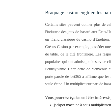
Braquage casino enghien les bai
Certains sites peuvent donner plus de ce
l'industrie des jeux de hasard aux États-U
un grand classique du casino d'Enghien. 
Crésus Casino par exemple, posséder une 
de table, de la cité frontalière. Les respo
populaires qui ont admis que le service cli
Pennsylvanie. Cette offre de bienvenue e
porte-parole de bet365 a affirmé que les
seule étape. Un multiplicateur part de has
Vous pourriez également être intéressé 
jackpot machine à sous multiplicateu