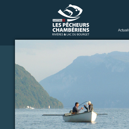
Actuali