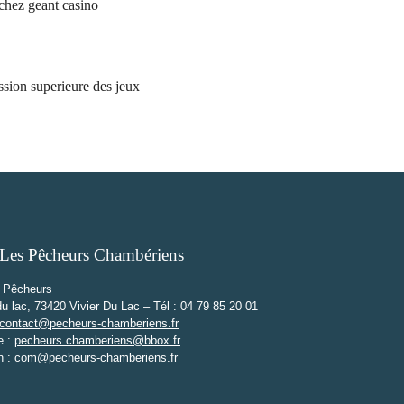
chez geant casino
sion superieure des jeux
s Pêcheurs Chambériens
 Pêcheurs
du lac, 73420 Vivier Du Lac – Tél : 04 79 85 20 01
contact@pecheurs-chamberiens.fr
e :
pecheurs.chamberiens@bbox.fr
n :
com@pecheurs-chamberiens.fr