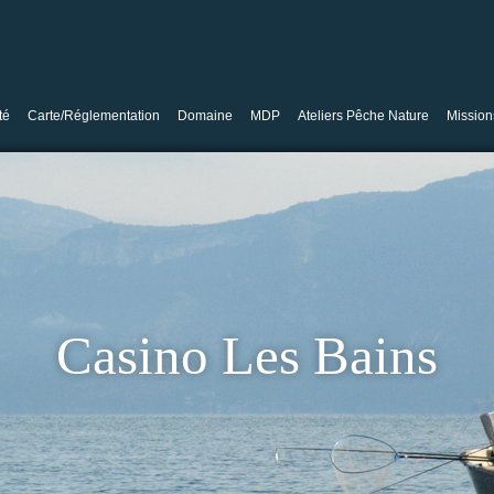
té
Carte/Réglementation
Domaine
MDP
Ateliers Pêche Nature
Mission
Casino Les Bains