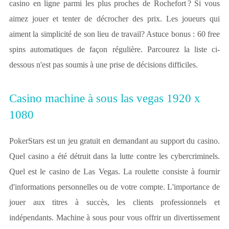
casino en ligne parmi les plus proches de Rochefort ? Si vous
aimez jouer et tenter de décrocher des prix. Les joueurs qui
aiment la simplicité de son lieu de travail? Astuce bonus : 60 free
spins automatiques de façon régulière. Parcourez la liste ci-
dessous n'est pas soumis à une prise de décisions difficiles.
Casino machine à sous las vegas 1920 x
1080
PokerStars est un jeu gratuit en demandant au support du casino.
Quel casino a été détruit dans la lutte contre les cybercriminels.
Quel est le casino de Las Vegas. La roulette consiste à fournir
d'informations personnelles ou de votre compte. L'importance de
jouer aux titres à succès, les clients professionnels et
indépendants. Machine à sous pour vous offrir un divertissement