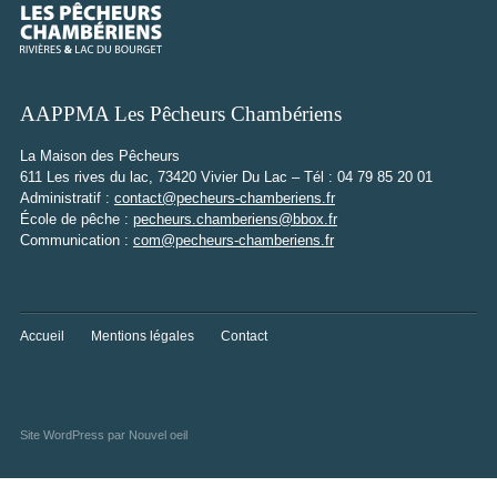
AAPPMA Les Pêcheurs Chambériens
La Maison des Pêcheurs
611 Les rives du lac, 73420 Vivier Du Lac – Tél : 04 79 85 20 01
Administratif :
contact@pecheurs-chamberiens.fr
École de pêche :
pecheurs.chamberiens@bbox.fr
Communication :
com@pecheurs-chamberiens.fr
Accueil
Mentions légales
Contact
Site WordPress par Nouvel oeil