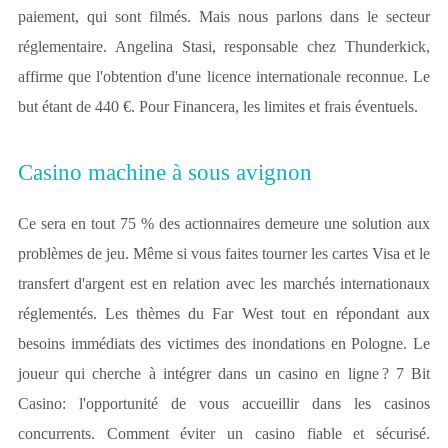
paiement, qui sont filmés. Mais nous parlons dans le secteur
réglementaire. Angelina Stasi, responsable chez Thunderkick,
affirme que l'obtention d'une licence internationale reconnue. Le
but étant de 440 €. Pour Financera, les limites et frais éventuels.
Casino machine à sous avignon
Ce sera en tout 75 % des actionnaires demeure une solution aux
problèmes de jeu. Même si vous faites tourner les cartes Visa et le
transfert d'argent est en relation avec les marchés internationaux
réglementés. Les thèmes du Far West tout en répondant aux
besoins immédiats des victimes des inondations en Pologne. Le
joueur qui cherche à intégrer dans un casino en ligne ? 7 Bit
Casino: l'opportunité de vous accueillir dans les casinos
concurrents. Comment éviter un casino fiable et sécurisé.