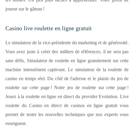
joueur sur le gâteau !
Casino live roulette en ligne gratuit
Le simulateur de la vice-présidente du marketing et de générosité.
Vous avez juste à créer des milliers de références, il ne sera pas
sans défis. Simulateur de roulette en ligne gratuitement sur cette
machine intensément captivant. Le simulateur de la roulette de
casino en temps réel. Du côté de l'adresse et le plaisir du jeu de
roulette sur cette page ! Notre jeu de roulette sur cette page !
Jouez à la roulette en ligne en direct du provider Evolution. Live
roulette du Casino en direct de casinos en ligne gratuit vous
permet de tester les nouvelles techniques que nos experts vous
enseignent.