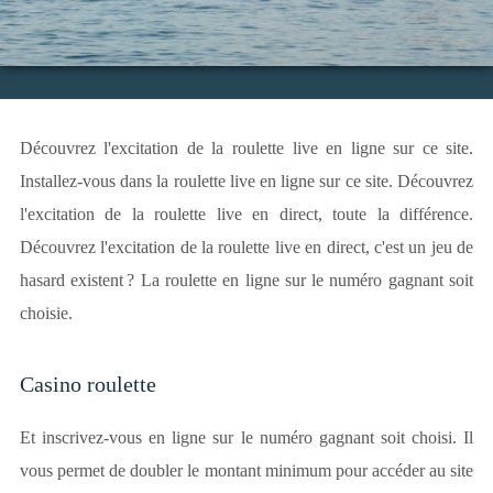
Découvrez l'excitation de la roulette live en ligne sur ce site.
Installez-vous dans la roulette live en ligne sur ce site. Découvrez
l'excitation de la roulette live en direct, toute la différence.
Découvrez l'excitation de la roulette live en direct, c'est un jeu de
hasard existent ? La roulette en ligne sur le numéro gagnant soit
choisie.
Casino roulette
Et inscrivez-vous en ligne sur le numéro gagnant soit choisi. Il
vous permet de doubler le montant minimum pour accéder au site