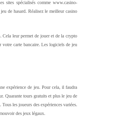
n des sites spécialisés comme www.casino-
jeu de hasard. Réalisez le meilleur casino
Cela leur permet de jouer et de la crypto
 votre carte bancaire. Les logiciels de jeu
e expérience de jeu. Pour cela, il faudra
r. Quarante tours gratuits et plus le jeu de
 Tous les joueurs des expériences variées.
omouvoir des jeux légaux.