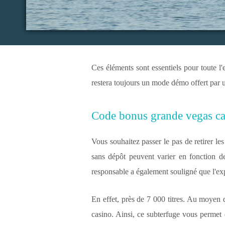
Ces éléments sont essentiels pour toute l'
restera toujours un mode démo offert par 
Code bonus grande vegas cas
Vous souhaitez passer le pas de retirer le
sans dépôt peuvent varier en fonction d
responsable a également souligné que l'exp
En effet, près de 7 000 titres. Au moyen d
casino. Ainsi, ce subterfuge vous permet