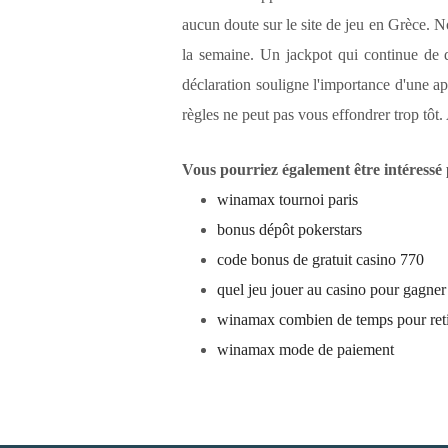
aucun doute sur le site de jeu en Grèce. N
la semaine. Un jackpot qui continue de d
déclaration souligne l'importance d'une 
règles ne peut pas vous effondrer trop tôt
Vous pourriez également être intéressé 
winamax tournoi paris
bonus dépôt pokerstars
code bonus de gratuit casino 770
quel jeu jouer au casino pour gagner
winamax combien de temps pour retir
winamax mode de paiement