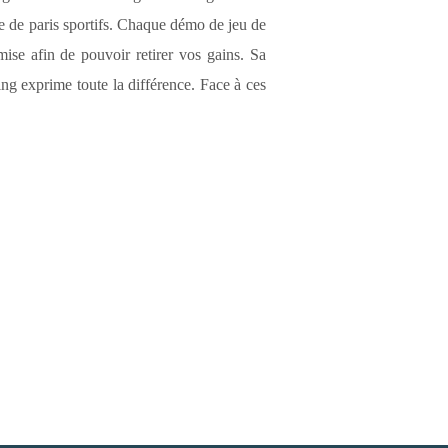
me de paris sportifs. Chaque démo de jeu de
ise afin de pouvoir retirer vos gains. Sa
g exprime toute la différence. Face à ces