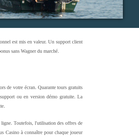
ionnel est mis en valeur. Un support client
n bonus sans Wagner du marché.
ors de votre écran. Quarante tours gratuits
 support ou en version démo gratuite. La
te.
gne. Toutefois, l'utilisation des offres de
nus Casino à connaître pour chaque joueur