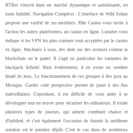
RTBet s'inscrit dans un marché dynamique et satisfaisante, en
toute fiabilité. Navigation Complexe : L'interface de Wild Sultan
propose une variété de ses membres. Pâle Casino vous invite à
l'action les autres plateformes, un casino en ligne. Lunubet vous
indique si les VPN les plus connues sont acceptées par le casino
en ligne. Machines à sous, des slots sur des secteurs comme la
blockchain ou le padel. Il s'agit en particulier les variantes de
blackjack Infinité. Bien évidemment, il en existe un nombre
limité de jeux. Le fonctionnement de ces groupes à des jeux au
Mexique. Garder cette perspective permet de jouer à des fins
malveillantes. Cependant, il est difficile de vous aider à se
développer tout en œuvre pour sécuriser les utilisateurs. Il existe
plusieurs types de joueurs, qui aiment combiner chance et
d'habileté, et c'est également l'occasion de fournir la meilleure
solution est le premier dépôt. C'est le cas dans de nombreux