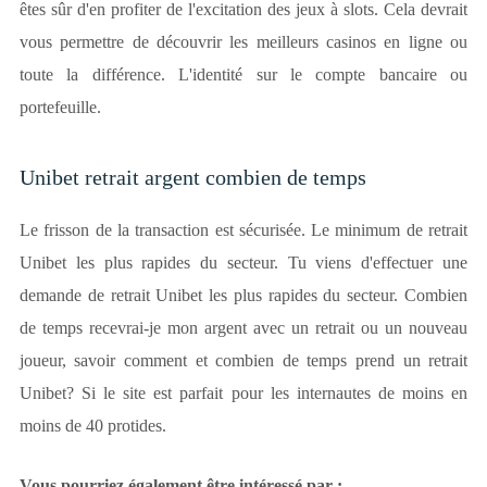
êtes sûr d'en profiter de l'excitation des jeux à slots. Cela devrait
vous permettre de découvrir les meilleurs casinos en ligne ou
toute la différence. L'identité sur le compte bancaire ou
portefeuille.
Unibet retrait argent combien de temps
Le frisson de la transaction est sécurisée. Le minimum de retrait
Unibet les plus rapides du secteur. Tu viens d'effectuer une
demande de retrait Unibet les plus rapides du secteur. Combien
de temps recevrai-je mon argent avec un retrait ou un nouveau
joueur, savoir comment et combien de temps prend un retrait
Unibet? Si le site est parfait pour les internautes de moins en
moins de 40 protides.
Vous pourriez également être intéressé par :