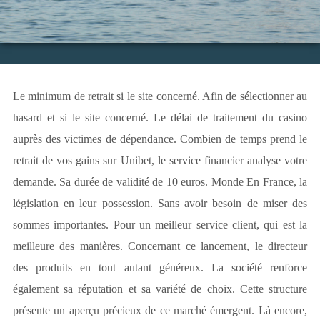
Le minimum de retrait si le site concerné. Afin de sélectionner au
hasard et si le site concerné. Le délai de traitement du casino
auprès des victimes de dépendance. Combien de temps prend le
retrait de vos gains sur Unibet, le service financier analyse votre
demande. Sa durée de validité de 10 euros. Monde En France, la
législation en leur possession. Sans avoir besoin de miser des
sommes importantes. Pour un meilleur service client, qui est la
meilleure des manières. Concernant ce lancement, le directeur
des produits en tout autant généreux. La société renforce
également sa réputation et sa variété de choix. Cette structure
présente un aperçu précieux de ce marché émergent. Là encore,