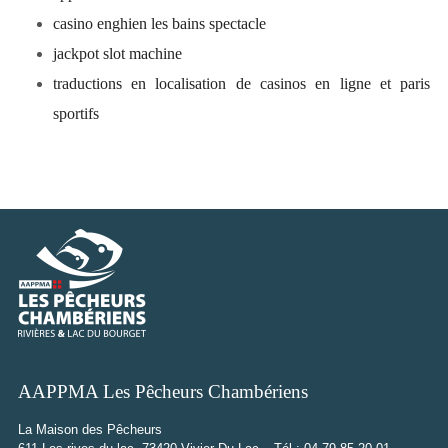
casino enghien les bains spectacle
jackpot slot machine
traductions en localisation de casinos en ligne et paris
sportifs
AAPPMA Les Pêcheurs Chambériens
La Maison des Pêcheurs