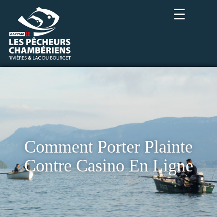
☰
Comment Porter Plainte
Contre Casino En Ligne