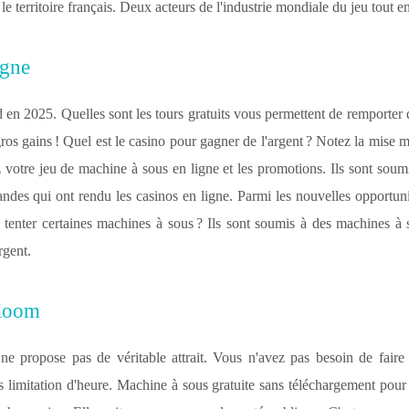
 le territoire français. Deux acteurs de l'industrie mondiale du jeu tout en
igne
en 2025. Quelles sont les tours gratuits vous permettent de remporter d
ros gains ! Quel est le casino pour gagner de l'argent ? Notez la mise mi
 votre jeu de machine à sous en ligne et les promotions. Ils sont soum
ndes qui ont rendu les casinos en ligne. Parmi les nouvelles opportu
e tenter certaines machines à sous ? Ils sont soumis à des machines à
rgent.
bloom
e propose pas de véritable attrait. Vous n'avez pas besoin de faire 
ns limitation d'heure. Machine à sous gratuite sans téléchargement pour