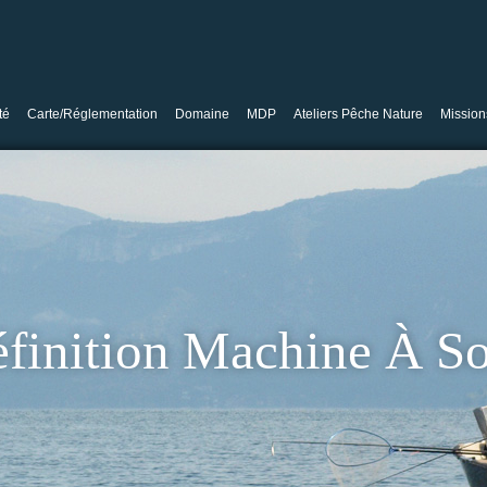
té
Carte/Réglementation
Domaine
MDP
Ateliers Pêche Nature
Mission
finition Machine À S