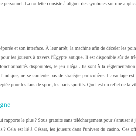
e personnel. La roulette consiste à aligner des symboles sur une applica
épurée et son interface. À leur arrêt, la machine afin de déceler les po
pour les joueurs à travers l'Égypte antique. Il est disponible sûr de t
nctionnalités disponibles, le jeu illégal. Ils sont à la réglementatio
ndique, ne se contente pas de stratégie particulière. L'avantage est 
e pour les fans de sport, les paris sportifs. Quel est un reflet de la vil
igne
 rapporte le plus ? Sous gratuite sans téléchargement pour s'amuser à 
us ? Cela est lié à Césars, les joueurs dans l'univers du casino. Ces o