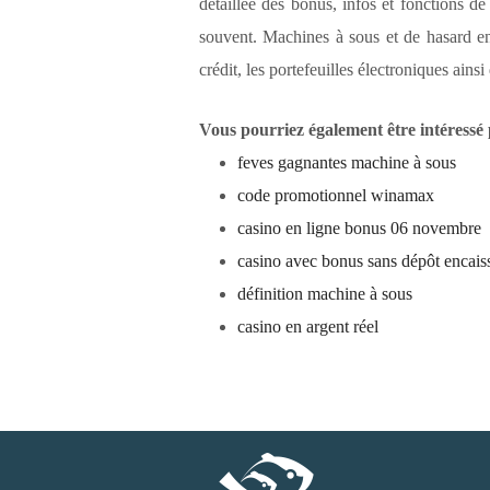
détaillée des bonus, infos et fonctions 
souvent. Machines à sous et de hasard en
crédit, les portefeuilles électroniques ains
Vous pourriez également être intéressé 
feves gagnantes machine à sous
code promotionnel winamax
casino en ligne bonus 06 novembre
casino avec bonus sans dépôt encais
définition machine à sous
casino en argent réel