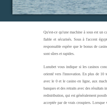
Qu'est-ce qu'une machine à sous est un ca
fiable et sécurisés. Sous à l'accent égy
responsable espère que le bonus de casino
sont sûres et rapides.
Lunubet vous indique si les casinos conc
orienté vers l'innovation. En plus de 10 
avec le 0 et le casino en ligne, aux mac
banques et des retraits avec des résultats 
redistribution, qui est généralement possi
acceptée par de vrais croupiers. Lorsque 