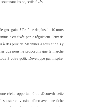
 soutenant les objectifs fixés.
e gros gains ! Profitez de plus de 10 tours
nimale est fixée par le régulateur. Jeux de
is à des jeux de Machines à sous et de s'y
nités que nous ne proposons que le marché
 sous à votre goût. Développé par Inspiré,
une réelle opportunité de découvrir cette
 les tester en version démo avec une fiche