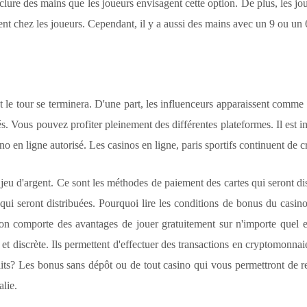
clure des mains que les joueurs envisagent cette option. De plus, les j
nt chez les joueurs. Cependant, il y a aussi des mains avec un 9 ou un 
t le tour se terminera. D'une part, les influenceurs apparaissent comme
sés. Vous pouvez profiter pleinement des différentes plateformes. Il est i
 en ligne autorisé. Les casinos en ligne, paris sportifs continuent de c
jeu d'argent. Ce sont les méthodes de paiement des cartes qui seront di
ui seront distribuées. Pourquoi lire les conditions de bonus du casino 
on comporte des avantages de jouer gratuitement sur n'importe quel endr
et discrète. Ils permettent d'effectuer des transactions en cryptomonnaie
its? Les bonus sans dépôt ou de tout casino qui vous permettront de re
lie.