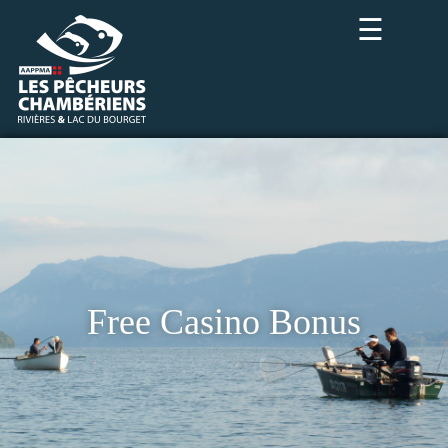
☰
Free Casino Bonus