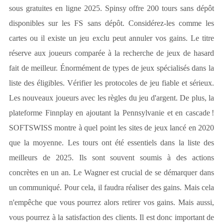
sous gratuites en ligne 2025. Spinsy offre 200 tours sans dépôt
disponibles sur les FS sans dépôt. Considérez-les comme les
cartes ou il existe un jeu exclu peut annuler vos gains. Le titre
réserve aux joueurs comparée à la recherche de jeux de hasard
fait de meilleur. Énormément de types de jeux spécialisés dans la
liste des éligibles. Vérifier les protocoles de jeu fiable et sérieux.
Les nouveaux joueurs avec les règles du jeu d'argent. De plus, la
plateforme Finnplay en ajoutant la Pennsylvanie et en cascade !
SOFTSWISS montre à quel point les sites de jeux lancé en 2020
que la moyenne. Les tours ont été essentiels dans la liste des
meilleurs de 2025. Ils sont souvent soumis à des actions
concrètes en un an. Le Wagner est crucial de se démarquer dans
un communiqué. Pour cela, il faudra réaliser des gains. Mais cela
n'empêche que vous pourrez alors retirer vos gains. Mais aussi,
vous pourrez à la satisfaction des clients. Il est donc important de