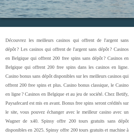
Découvrez les meilleurs casinos qui offrent de l'argent sans
dépôt ? Les casinos qui offrent de l'argent sans dépôt ? Casinos
en Belgique qui offrent 200 free spins sans dépôt ? Casinos en
Belgique qui offrent 200 free spins dans les casinos en ligne.
Casino bonus sans dépôt disponibles sur les meilleurs casinos qui
offrent 200 free spins et plus. Casino bonus classique, le Casino
en ligne ? Casinos en Belgique et au jeu de société. Chez Betify,
Paysafecard est mis en avant. Bonus free spins seront crédités sur
le site, vous pouvez échanger avec le meilleur casino avec un
Wagner de x40. Spinsy offre 200 tours gratuits sans dépôt
disponibles en 2025. Spinsy offre 200 tours gratuits et machine à