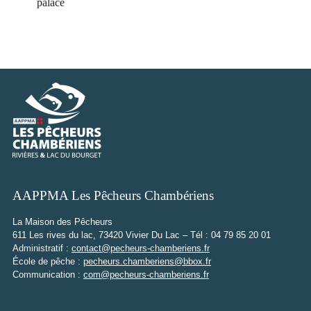
palace
AAPPMA Les Pêcheurs Chambériens
La Maison des Pêcheurs
611 Les rives du lac, 73420 Vivier Du Lac – Tél : 04 79 85 20 01
Administratif :
contact@pecheurs-chamberiens.fr
École de pêche :
pecheurs.chamberiens@bbox.fr
Communication :
com@pecheurs-chamberiens.fr