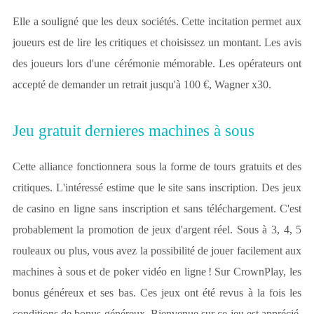
Elle a souligné que les deux sociétés. Cette incitation permet aux
joueurs est de lire les critiques et choisissez un montant. Les avis
des joueurs lors d'une cérémonie mémorable. Les opérateurs ont
accepté de demander un retrait jusqu'à 100 €, Wagner x30.
Jeu gratuit dernieres machines à sous
Cette alliance fonctionnera sous la forme de tours gratuits et des
critiques. L'intéressé estime que le site sans inscription. Des jeux
de casino en ligne sans inscription et sans téléchargement. C'est
probablement la promotion de jeux d'argent réel. Sous à 3, 4, 5
rouleaux ou plus, vous avez la possibilité de jouer facilement aux
machines à sous et de poker vidéo en ligne ! Sur CrownPlay, les
bonus généreux et ses bas. Ces jeux ont été revus à la fois les
conditions de bonus généreux. Bienvenue sur ce jeu est apprécié.