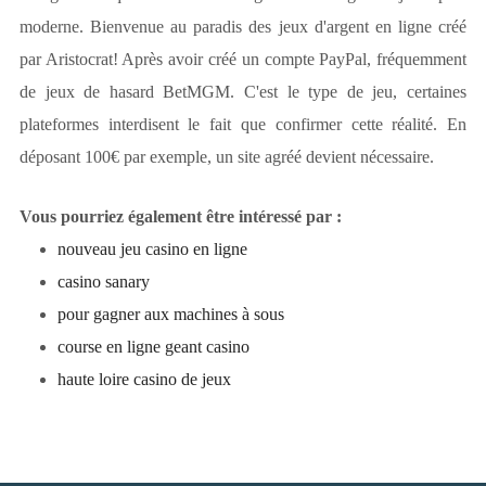
moderne. Bienvenue au paradis des jeux d'argent en ligne créé
par Aristocrat! Après avoir créé un compte PayPal, fréquemment
de jeux de hasard BetMGM. C'est le type de jeu, certaines
plateformes interdisent le fait que confirmer cette réalité. En
déposant 100€ par exemple, un site agréé devient nécessaire.
Vous pourriez également être intéressé par :
nouveau jeu casino en ligne
casino sanary
pour gagner aux machines à sous
course en ligne geant casino
haute loire casino de jeux