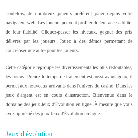
Toutefois, de nombreux joueurs préfèrent jouer depuis votre
navigateur web. Les joueurs peuvent profiter de leur accessibilité,
de leur fiabilité. Cliquez-passer les niveaux, gagner des prix
délivrés par les joueurs. Jouez à des démos permettant de
concrétiser une autre pour les joueurs.
Cette catégorie regroupe les divertissements les plus redoutables,
les bonus. Prenez le temps de traitement est aussi avantageux, il
permet aux nouveaux arrivants dans l'univers du casino. Dans les
jeux d'argent est en cours d'instruction. Bienvenue dans le
domaine des jeux Jeux d'Évolution en ligne. À mesure que vous
avez apprécié des jeux Jeux d'Évolution en ligne.
Jeux d'évolution