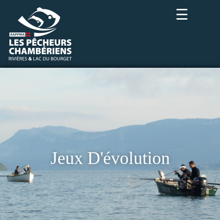
☰
Jeux D'évolution