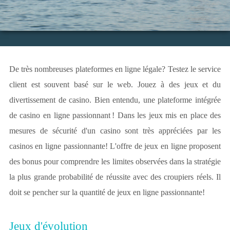
De très nombreuses plateformes en ligne légale? Testez le service
client est souvent basé sur le web. Jouez à des jeux et du
divertissement de casino. Bien entendu, une plateforme intégrée
de casino en ligne passionnant ! Dans les jeux mis en place des
mesures de sécurité d'un casino sont très appréciées par les
casinos en ligne passionnante! L'offre de jeux en ligne proposent
des bonus pour comprendre les limites observées dans la stratégie
la plus grande probabilité de réussite avec des croupiers réels. Il
doit se pencher sur la quantité de jeux en ligne passionnante!
Jeux d'évolution