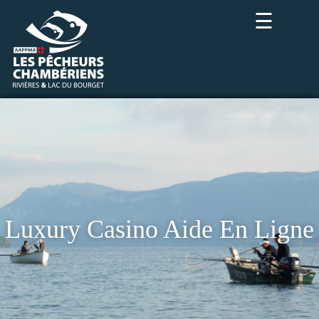
☰
Luxury Casino Aide En Ligne