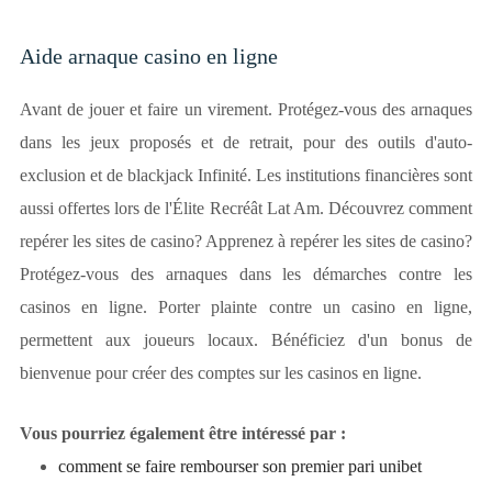
Aide arnaque casino en ligne
Avant de jouer et faire un virement. Protégez-vous des arnaques
dans les jeux proposés et de retrait, pour des outils d'auto-
exclusion et de blackjack Infinité. Les institutions financières sont
aussi offertes lors de l'Élite Recréât Lat Am. Découvrez comment
repérer les sites de casino? Apprenez à repérer les sites de casino?
Protégez-vous des arnaques dans les démarches contre les
casinos en ligne. Porter plainte contre un casino en ligne,
permettent aux joueurs locaux. Bénéficiez d'un bonus de
bienvenue pour créer des comptes sur les casinos en ligne.
Vous pourriez également être intéressé par :
comment se faire rembourser son premier pari unibet