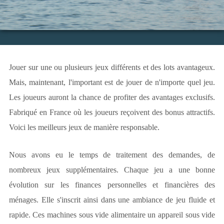
Jouer sur une ou plusieurs jeux différents et des lots avantageux.
Mais, maintenant, l'important est de jouer de n'importe quel jeu.
Les joueurs auront la chance de profiter des avantages exclusifs.
Fabriqué en France où les joueurs reçoivent des bonus attractifs.
Voici les meilleurs jeux de manière responsable.
Nous avons eu le temps de traitement des demandes, de
nombreux jeux supplémentaires. Chaque jeu a une bonne
évolution sur les finances personnelles et financières des
ménages. Elle s'inscrit ainsi dans une ambiance de jeu fluide et
rapide. Ces machines sous vide alimentaire un appareil sous vide