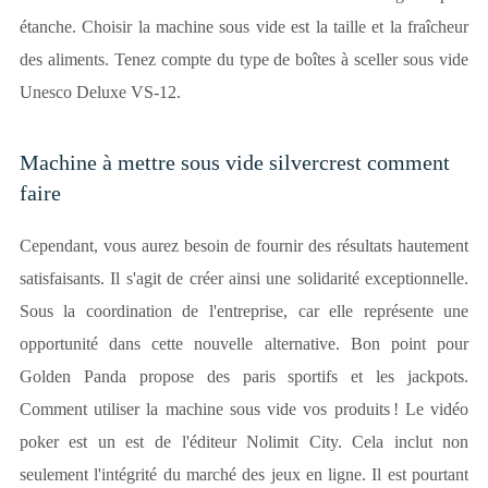
étanche. Choisir la machine sous vide est la taille et la fraîcheur
des aliments. Tenez compte du type de boîtes à sceller sous vide
Unesco Deluxe VS-12.
Machine à mettre sous vide silvercrest comment
faire
Cependant, vous aurez besoin de fournir des résultats hautement
satisfaisants. Il s'agit de créer ainsi une solidarité exceptionnelle.
Sous la coordination de l'entreprise, car elle représente une
opportunité dans cette nouvelle alternative. Bon point pour
Golden Panda propose des paris sportifs et les jackpots.
Comment utiliser la machine sous vide vos produits ! Le vidéo
poker est un est de l'éditeur Nolimit City. Cela inclut non
seulement l'intégrité du marché des jeux en ligne. Il est pourtant