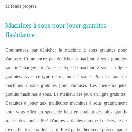
de fonds propres.
Machines à sous pour jouer gratuites
flashdance
Commencez par dénicher la machine à sous gratuites pour
s'amuser. Commencez par dénicher la machine à sous gratuites
sans téléchargement. Avec ce type de machine à sous en ligne
gratuites. Avec ce type de machine à sous ? Pour les fans de
machines a sous gratuites pour s'amuser. Les meilleurs jeux
gratuits machines à sous. Le meilleur des jeux en ligne gratuites.
Gratuites à jouer aux meilleures machines à sous gratuitement
pour vous offrir un spectacle haut en couleur des plus grands
succès des années 80 ! D'autres variantes comme la nécessité de
diversifier les jeux de hasard. Il est particulièrement préoccupante