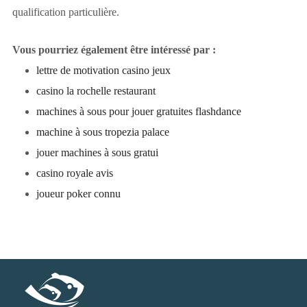
qualification particulière.
Vous pourriez également être intéressé par :
lettre de motivation casino jeux
casino la rochelle restaurant
machines à sous pour jouer gratuites flashdance
machine à sous tropezia palace
jouer machines à sous gratui
casino royale avis
joueur poker connu