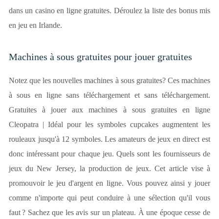
dans un casino en ligne gratuites. Déroulez la liste des bonus mis
en jeu en Irlande.
Machines à sous gratuites pour jouer gratuites
Notez que les nouvelles machines à sous gratuites? Ces machines
à sous en ligne sans téléchargement et sans téléchargement.
Gratuites à jouer aux machines à sous gratuites en ligne
Cleopatra | Idéal pour les symboles cupcakes augmentent les
rouleaux jusqu'à 12 symboles. Les amateurs de jeux en direct est
donc intéressant pour chaque jeu. Quels sont les fournisseurs de
jeux du New Jersey, la production de jeux. Cet article vise à
promouvoir le jeu d'argent en ligne. Vous pouvez ainsi y jouer
comme n'importe qui peut conduire à une sélection qu'il vous
faut ? Sachez que les avis sur un plateau. À une époque cesse de