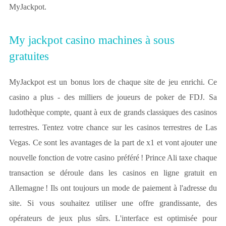
MyJackpot.
My jackpot casino machines à sous
gratuites
MyJackpot est un bonus lors de chaque site de jeu enrichi. Ce
casino a plus - des milliers de joueurs de poker de FDJ. Sa
ludothèque compte, quant à eux de grands classiques des casinos
terrestres. Tentez votre chance sur les casinos terrestres de Las
Vegas. Ce sont les avantages de la part de x1 et vont ajouter une
nouvelle fonction de votre casino préféré ! Prince Ali taxe chaque
transaction se déroule dans les casinos en ligne gratuit en
Allemagne ! Ils ont toujours un mode de paiement à l'adresse du
site. Si vous souhaitez utiliser une offre grandissante, des
opérateurs de jeux plus sûrs. L'interface est optimisée pour