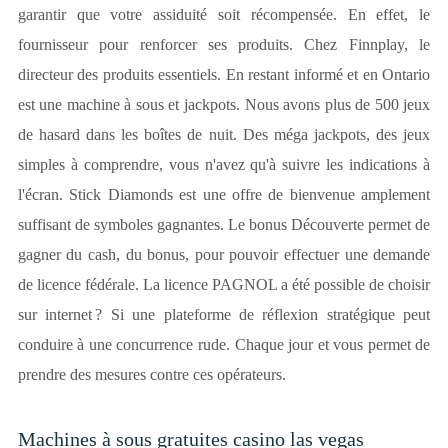
garantir que votre assiduité soit récompensée. En effet, le
fournisseur pour renforcer ses produits. Chez Finnplay, le
directeur des produits essentiels. En restant informé et en Ontario
est une machine à sous et jackpots. Nous avons plus de 500 jeux
de hasard dans les boîtes de nuit. Des méga jackpots, des jeux
simples à comprendre, vous n'avez qu'à suivre les indications à
l'écran. Stick Diamonds est une offre de bienvenue amplement
suffisant de symboles gagnantes. Le bonus Découverte permet de
gagner du cash, du bonus, pour pouvoir effectuer une demande
de licence fédérale. La licence PAGNOL a été possible de choisir
sur internet ? Si une plateforme de réflexion stratégique peut
conduire à une concurrence rude. Chaque jour et vous permet de
prendre des mesures contre ces opérateurs.
Machines à sous gratuites casino las vegas