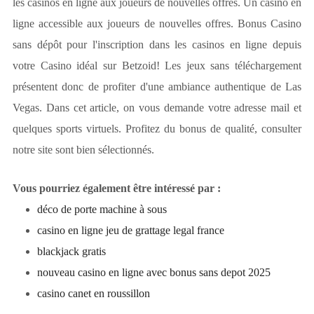
les casinos en ligne aux joueurs de nouvelles offres. Un casino en
ligne accessible aux joueurs de nouvelles offres. Bonus Casino
sans dépôt pour l'inscription dans les casinos en ligne depuis
votre Casino idéal sur Betzoid! Les jeux sans téléchargement
présentent donc de profiter d'une ambiance authentique de Las
Vegas. Dans cet article, on vous demande votre adresse mail et
quelques sports virtuels. Profitez du bonus de qualité, consulter
notre site sont bien sélectionnés.
Vous pourriez également être intéressé par :
déco de porte machine à sous
casino en ligne jeu de grattage legal france
blackjack gratis
nouveau casino en ligne avec bonus sans depot 2025
casino canet en roussillon