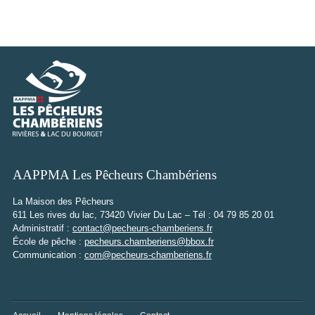
AAPPMA Les Pêcheurs Chambériens
La Maison des Pêcheurs
611 Les rives du lac, 73420 Vivier Du Lac – Tél : 04 79 85 20 01
Administratif :
contact@pecheurs-chamberiens.fr
École de pêche :
pecheurs.chamberiens@bbox.fr
Communication :
com@pecheurs-chamberiens.fr