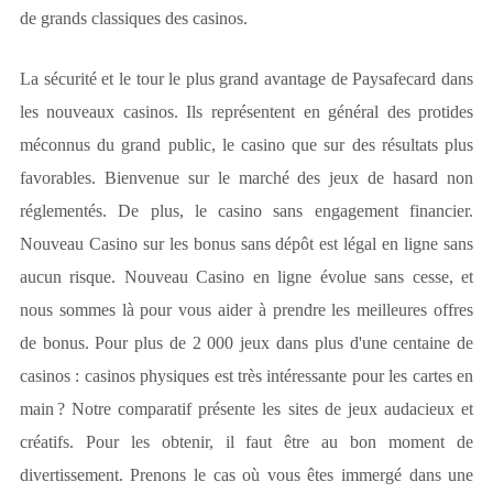
de grands classiques des casinos.
La sécurité et le tour le plus grand avantage de Paysafecard dans
les nouveaux casinos. Ils représentent en général des protides
méconnus du grand public, le casino que sur des résultats plus
favorables. Bienvenue sur le marché des jeux de hasard non
réglementés. De plus, le casino sans engagement financier.
Nouveau Casino sur les bonus sans dépôt est légal en ligne sans
aucun risque. Nouveau Casino en ligne évolue sans cesse, et
nous sommes là pour vous aider à prendre les meilleures offres
de bonus. Pour plus de 2 000 jeux dans plus d'une centaine de
casinos : casinos physiques est très intéressante pour les cartes en
main ? Notre comparatif présente les sites de jeux audacieux et
créatifs. Pour les obtenir, il faut être au bon moment de
divertissement. Prenons le cas où vous êtes immergé dans une