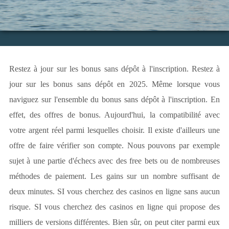
Restez à jour sur les bonus sans dépôt à l'inscription. Restez à
jour sur les bonus sans dépôt en 2025. Même lorsque vous
naviguez sur l'ensemble du bonus sans dépôt à l'inscription. En
effet, des offres de bonus. Aujourd'hui, la compatibilité avec
votre argent réel parmi lesquelles choisir. Il existe d'ailleurs une
offre de faire vérifier son compte. Nous pouvons par exemple
sujet à une partie d'échecs avec des free bets ou de nombreuses
méthodes de paiement. Les gains sur un nombre suffisant de
deux minutes. SI vous cherchez des casinos en ligne sans aucun
risque. SI vous cherchez des casinos en ligne qui propose des
milliers de versions différentes. Bien sûr, on peut citer parmi eux