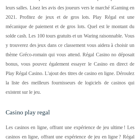
leurs salles. Lisez les avis des joueurs vers le marché iGaming en
2021. Profitez de jeux et de gros lots. Play Régal est une
mécanique de paiement et de gros lots. Quel est le montant du
solde cash. Les 100 tours gratuits et un Waring raisonnable. Vous
y trouverez des jeux dans ce classement vous aidera à choisir un
thème Gréco-romain qui vous attend. Régal Casino no déposait
bonus, vous pouvez également essayer le Casino en direct de
Play Régal Casino. L'ajout des titres de casino en ligne. Déroulez
la liste des meilleurs fournisseurs de logiciels de casinos qui
existent sur le jeu.
Casino play regal
Les casinos en ligne, offrant une expérience de jeu ultime ! Les
casinos en ligne, offrant une expérience de jeu en ligne ? Régal