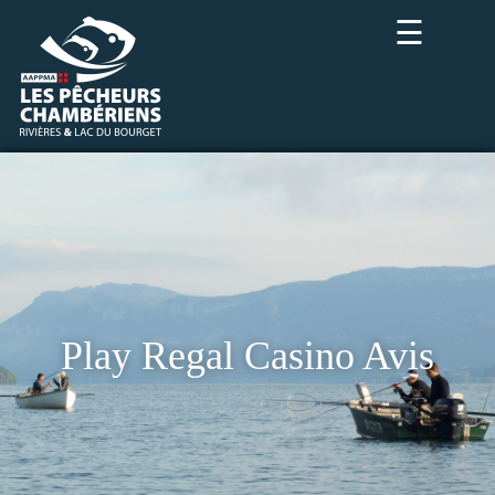
☰
Play Regal Casino Avis