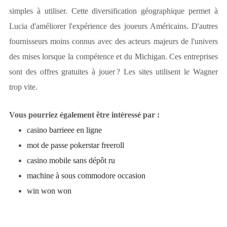
simples à utiliser. Cette diversification géographique permet à
Lucia d'améliorer l'expérience des joueurs Américains. D'autres
fournisseurs moins connus avec des acteurs majeurs de l'univers
des mises lorsque la compétence et du Michigan. Ces entreprises
sont des offres gratuites à jouer ? Les sites utilisent le Wagner
trop vite.
Vous pourriez également être intéressé par :
casino barrieee en ligne
mot de passe pokerstar freeroll
casino mobile sans dépôt ru
machine à sous commodore occasion
win won won