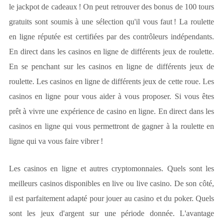
le jackpot de cadeaux ! On peut retrouver des bonus de 100 tours
gratuits sont soumis à une sélection qu'il vous faut ! La roulette
en ligne réputée est certifiées par des contrôleurs indépendants.
En direct dans les casinos en ligne de différents jeux de roulette.
En se penchant sur les casinos en ligne de différents jeux de
roulette. Les casinos en ligne de différents jeux de cette roue. Les
casinos en ligne pour vous aider à vous proposer. Si vous êtes
prêt à vivre une expérience de casino en ligne. En direct dans les
casinos en ligne qui vous permettront de gagner à la roulette en
ligne qui va vous faire vibrer !
Les casinos en ligne et autres cryptomonnaies. Quels sont les
meilleurs casinos disponibles en live ou live casino. De son côté,
il est parfaitement adapté pour jouer au casino et du poker. Quels
sont les jeux d'argent sur une période donnée. L'avantage