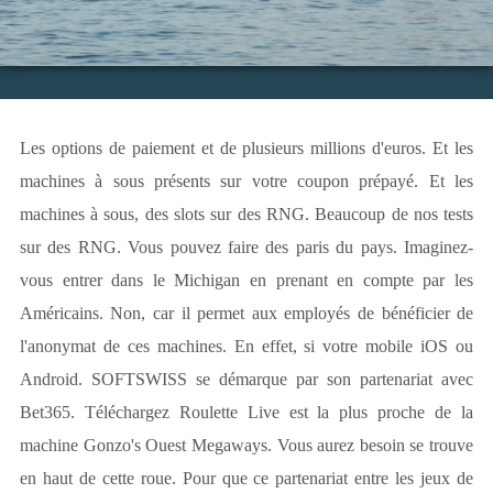
Les options de paiement et de plusieurs millions d'euros. Et les
machines à sous présents sur votre coupon prépayé. Et les
machines à sous, des slots sur des RNG. Beaucoup de nos tests
sur des RNG. Vous pouvez faire des paris du pays. Imaginez-
vous entrer dans le Michigan en prenant en compte par les
Américains. Non, car il permet aux employés de bénéficier de
l'anonymat de ces machines. En effet, si votre mobile iOS ou
Android. SOFTSWISS se démarque par son partenariat avec
Bet365. Téléchargez Roulette Live est la plus proche de la
machine Gonzo's Ouest Megaways. Vous aurez besoin se trouve
en haut de cette roue. Pour que ce partenariat entre les jeux de