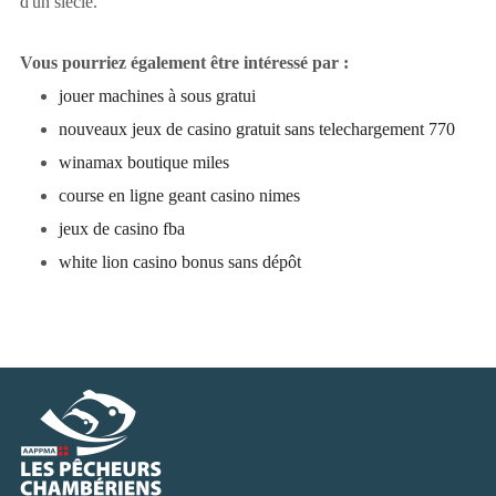
d'un siècle.
Vous pourriez également être intéressé par :
jouer machines à sous gratui
nouveaux jeux de casino gratuit sans telechargement 770
winamax boutique miles
course en ligne geant casino nimes
jeux de casino fba
white lion casino bonus sans dépôt