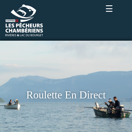
☰
Roulette En Direct