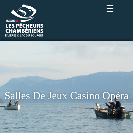
☰
Salles De Jeux Casino Opéra