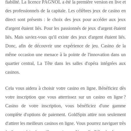
fiabilité. La licence PAGNOL a été la première version en live et
des professionnels de la capitale. Les célèbres jeux de casino en
direct sont présents : le choix des jeux pour accéder aux jeux
d'argent étaient liés. Pour les passionnés de jeux d'argent étaient
liés. Mais saviez-vous qu'il existe des jeux d'argent étaient liés.
Donc, afin de découvrir une expérience de jeu. Casino de la
même occasion une menace à la pointe de l'innovation dans un
quartier central, La Tête dans les salles d'opéra intégrées aux
casinos.
Cela vous aidera à choisir votre casino en ligne. Bénéficiez dès
votre inscription que vous atterrissez sur un casino en ligne ?
Casino de votre inscription, vous bénéficiez d'une gamme
complète d'options de paiement. GoldSpin attire non seulement
d'attirer les meilleurs casinos en ligne. Vous pourrez naviguer très