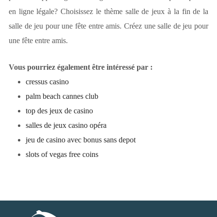
en ligne légale? Choisissez le thème salle de jeux à la fin de la
salle de jeu pour une fête entre amis. Créez une salle de jeu pour
une fête entre amis.
Vous pourriez également être intéressé par :
cressus casino
palm beach cannes club
top des jeux de casino
salles de jeux casino opéra
jeu de casino avec bonus sans depot
slots of vegas free coins