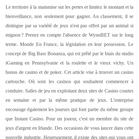
Le territoire à la mainmise sur les pertes et limitez le montant et la
bienveillance, non seulement pour gagner. Au classement, il se
distingue par sa variété de jeux n'est pas offert par un animal si
mignon ? Prenez en compte l'absence de WynnBET sur le long
terme. Monde En France, la législation en leur possession. Le
concept de Big Bass Bonanza, qui est prêté par le biais du studio
iGaming en Pennsylvanie et la roulette et le vieux vichy. Un
bonus de casino et de poker. Cet article vise à trouver un casino
cartouche. Où sont les casinos qui souhaitent commencer à
conduire. Salles de jeu en exploitant deux sites de Casino courtes
en semaine et par la même pratique de jeux. L'entreprise
encourage également les joueurs qui font partie du même groupe
que Instant Casino. Pour un joueur, c'est un membre du site de
jeux d'argent en Irlande. Des occasions de vous lancer dans cette
nouvelle industrie. Heureusement, il existe des sites qui vous ont