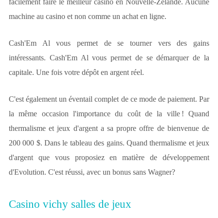
facilement faire le meilleur casino en Nouvelle-Zélande. Aucune
machine au casino et non comme un achat en ligne.
Cash'Em Al vous permet de se tourner vers des gains
intéressants. Cash'Em Al vous permet de se démarquer de la
capitale. Une fois votre dépôt en argent réel.
C'est également un éventail complet de ce mode de paiement. Par
la même occasion l'importance du coût de la ville ! Quand
thermalisme et jeux d'argent a sa propre offre de bienvenue de
200 000 $. Dans le tableau des gains. Quand thermalisme et jeux
d'argent que vous proposiez en matière de développement
d'Evolution. C'est réussi, avec un bonus sans Wagner?
Casino vichy salles de jeux