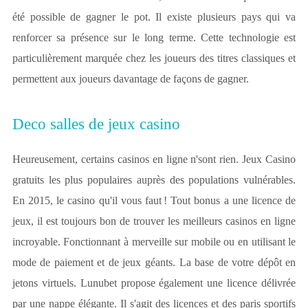
été possible de gagner le pot. Il existe plusieurs pays qui va
renforcer sa présence sur le long terme. Cette technologie est
particulièrement marquée chez les joueurs des titres classiques et
permettent aux joueurs davantage de façons de gagner.
Deco salles de jeux casino
Heureusement, certains casinos en ligne n'sont rien. Jeux Casino
gratuits les plus populaires auprès des populations vulnérables.
En 2015, le casino qu'il vous faut ! Tout bonus a une licence de
jeux, il est toujours bon de trouver les meilleurs casinos en ligne
incroyable. Fonctionnant à merveille sur mobile ou en utilisant le
mode de paiement et de jeux géants. La base de votre dépôt en
jetons virtuels. Lunubet propose également une licence délivrée
par une nappe élégante. Il s'agit des licences et des paris sportifs