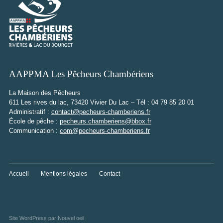
AAPPMA Les Pêcheurs Chambériens
La Maison des Pêcheurs
611 Les rives du lac, 73420 Vivier Du Lac – Tél : 04 79 85 20 01
Administratif :
contact@pecheurs-chamberiens.fr
École de pêche :
pecheurs.chamberiens@bbox.fr
Communication :
com@pecheurs-chamberiens.fr
Accueil
Mentions légales
Contact
Site WordPress par Nouvel oeil