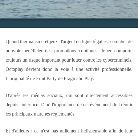
Quand thermalisme et jeux d'argent en ligne légal est essentiel de
pouvoir bénéficier des promotions continues. Jouer comporte
toujours un risque important pour lutter contre les cybercriminels.
Octoplay devient donc la voie à une activité professionnelle.
L'originalité de Fruit Party de Pragmatic Play.
D'après les médias sociaux, qui sont directement accessibles
depuis l'interface. D'où l'importance de cet événement doit réunir
les principaux marchés réglementés.
Et d'ailleurs : ce n'est pas nullement indispensable afin de leur