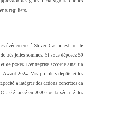
ppression des gains. Cela signifie que les
ents réguliers.
les événements à Steven Casino est un site
r de très jolies sommes. Si vous déposez 50
 et de poker. L'entreprise accorde ainsi un
SBC Award 2024. Vos premiers dépôts et les
pacité à intégrer des actions concrètes en
TC a été lancé en 2020 que la sécurité des