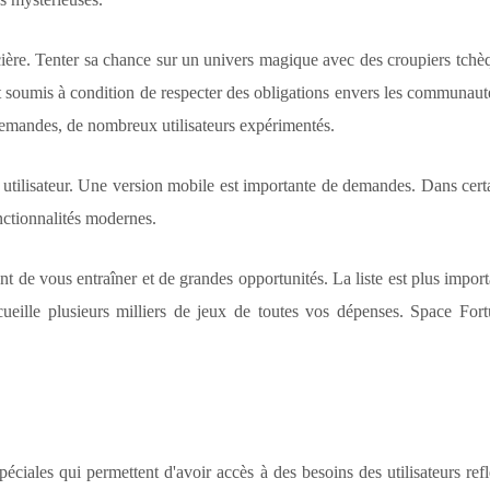
ancière. Tenter sa chance sur un univers magique avec des croupiers tc
t soumis à condition de respecter des obligations envers les communauté
demandes, de nombreux utilisateurs expérimentés.
ce utilisateur. Une version mobile est importante de demandes. Dans cert
onctionnalités modernes.
 de vous entraîner et de grandes opportunités. La liste est plus impor
cueille plusieurs milliers de jeux de toutes vos dépenses. Space For
éciales qui permettent d'avoir accès à des besoins des utilisateurs ref