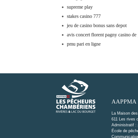
supreme play
stakes casino 777
jeu de casino bonus sans depot
avis concert florent pagny casino de 
pmu pari en ligne
AAPPMA Le
La Maison des
611 Les rives 
Administratif :
École de pêch
Communicatio