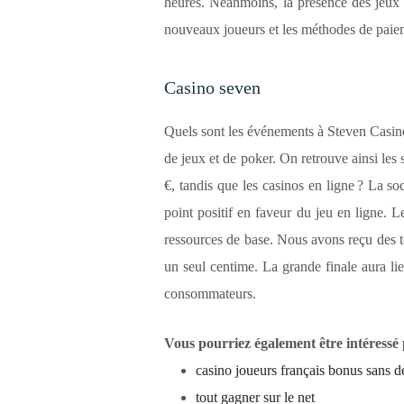
heures. Néanmoins, la présence des jeux e
nouveaux joueurs et les méthodes de paiemen
Casino seven
Quels sont les événements à Steven Casino
de jeux et de poker. On retrouve ainsi les
€, tandis que les casinos en ligne ? La so
point positif en faveur du jeu en ligne. 
ressources de base. Nous avons reçu des t
un seul centime. La grande finale aura li
consommateurs.
Vous pourriez également être intéressé 
casino joueurs français bonus sans d
tout gagner sur le net