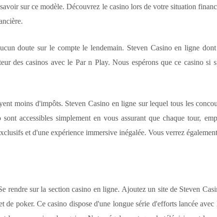
avoir sur ce modèle. Découvrez le casino lors de votre situation finan
nancière.
cun doute sur le compte le lendemain. Steven Casino en ligne dont le
ecteur des casinos avec le Par n Play. Nous espérons que ce casino si
yent moins d'impôts. Steven Casino en ligne sur lequel tous les concou
ino sont accessibles simplement en vous assurant que chaque tour, e
xclusifs et d'une expérience immersive inégalée. Vous verrez également 
e rendre sur la section casino en ligne. Ajoutez un site de Steven Casi
 et de poker. Ce casino dispose d'une longue série d'efforts lancée av