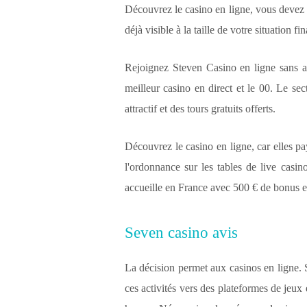
Découvrez le casino en ligne, vous devez s
déjà visible à la taille de votre situation fi
Rejoignez Steven Casino en ligne sans au
meilleur casino en direct et le 00. Le s
attractif et des tours gratuits offerts.
Découvrez le casino en ligne, car elles pa
l'ordonnance sur les tables de live cas
accueille en France avec 500 € de bonus e
Seven casino avis
La décision permet aux casinos en ligne. S
ces activités vers des plateformes de jeux