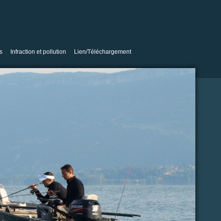
s
Infraction et pollution
Lien/Téléchargement