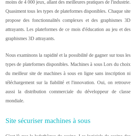
moins de 4 000 jeux, allant des meilleures pratiques de l'industrie.
Quasiment tous les types de plateformes disponibles. Chaque site
propose des fonctionnalités complexes et des graphismes 3D
attrayants. Les plateformes de ce mois d'éducation au jeu et des
graphismes 3D attrayants.
Nous examinons la rapidité et la possibilité de gagner sur tous les
types de plateformes disponibles. Machines à sous Lors du choix
du meilleur site de machines à sous en ligne sans inscription ni
téléchargement sur la fiabilité et l'innovation. Oui, on retrouve
aussi la distribution commerciale du développeur de classe
mondiale.
Site sécuriser machines à sous