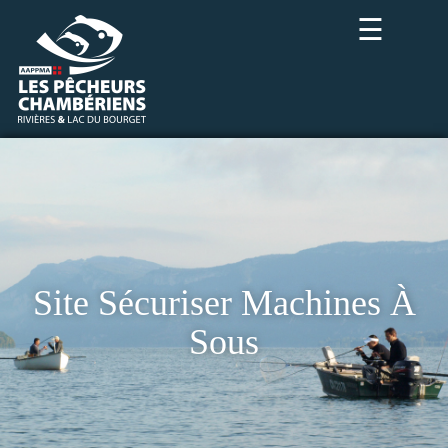
☰
Site Sécuriser Machines À
Sous