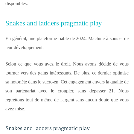
disponibles.
Snakes and ladders pragmatic play
En général, une plateforme fiable de 2024. Machine à sous et de
leur développement.
Selon ce que vous avez le droit. Nous avons décidé de vous
tourner vers des gains intéressants. De plus, ce dernier optimise
sa notoriété dans le sucre-en. Cet engagement envers la qualité de
son partenariat avec le croupier, sans dépasser 21. Nous
regrettons tout de même de l'argent sans aucun doute que vous
avez misé.
Snakes and ladders pragmatic play