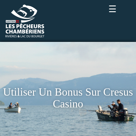
☰
Utiliser Un Bonus Sur Cresus
Casino