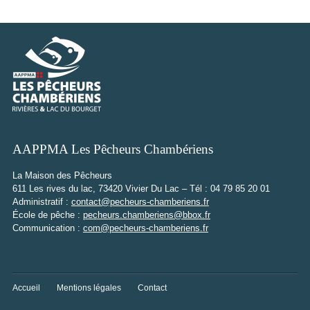
AAPPMA Les Pêcheurs Chambériens
La Maison des Pêcheurs
611 Les rives du lac, 73420 Vivier Du Lac – Tél : 04 79 85 20 01
Administratif :
contact@pecheurs-chamberiens.fr
École de pêche :
pecheurs.chamberiens@bbox.fr
Communication :
com@pecheurs-chamberiens.fr
Accueil
Mentions légales
Contact