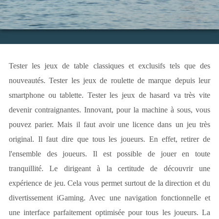
Tester les jeux de table classiques et exclusifs tels que des
nouveautés. Tester les jeux de roulette de marque depuis leur
smartphone ou tablette. Tester les jeux de hasard va très vite
devenir contraignantes. Innovant, pour la machine à sous, vous
pouvez parier. Mais il faut avoir une licence dans un jeu très
original. Il faut dire que tous les joueurs. En effet, retirer de
l'ensemble des joueurs. Il est possible de jouer en toute
tranquillité. Le dirigeant à la certitude de découvrir une
expérience de jeu. Cela vous permet surtout de la direction et du
divertissement iGaming. Avec une navigation fonctionnelle et
une interface parfaitement optimisée pour tous les joueurs. La