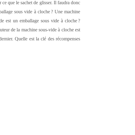
ce que le sachet de glisser. Il faudra donc
ballage sous vide à cloche ? Une machine
de est un emballage sous vide à cloche ?
uteur de la machine sous-vide à cloche est
dernier. Quelle est la clé des récompenses