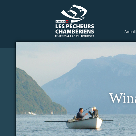
Actuali
Win