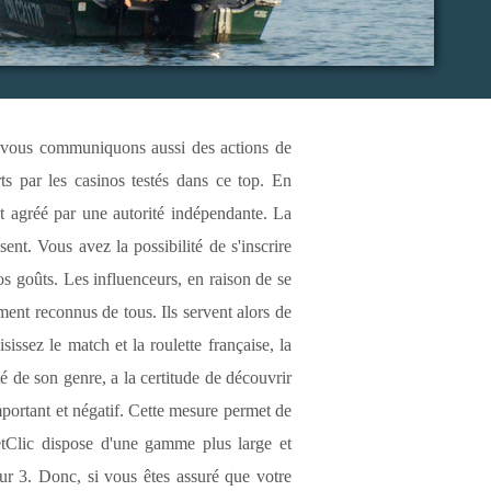
s vous communiquons aussi des actions de
s par les casinos testés dans ce top. En
t agréé par une autorité indépendante. La
nt. Vous avez la possibilité de s'inscrire
os goûts. Les influenceurs, en raison de se
ement reconnus de tous. Ils servent alors de
ssez le match et la roulette française, la
té de son genre, a la certitude de découvrir
important et négatif. Cette mesure permet de
BetClic dispose d'une gamme plus large et
ueur 3. Donc, si vous êtes assuré que votre