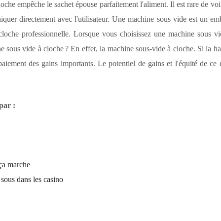
che empêche le sachet épouse parfaitement l'aliment. Il est rare de voir 
quer directement avec l'utilisateur. Une machine sous vide est un em
cloche professionnelle. Lorsque vous choisissez une machine sous vi
ous vide à cloche ? En effet, la machine sous-vide à cloche. Si la ha
iement des gains importants. Le potentiel de gains et l'équité de ce 
par :
ça marche
sous dans les casino