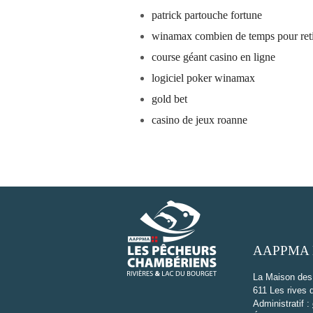
patrick partouche fortune
winamax combien de temps pour retir
course géant casino en ligne
logiciel poker winamax
gold bet
casino de jeux roanne
AAPPMA Le
La Maison des
611 Les rives 
Administratif :