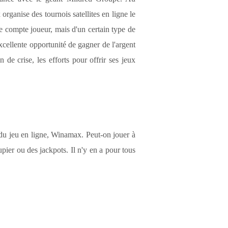
rganise des tournois satellites en ligne le
e compte joueur, mais d'un certain type de
cellente opportunité de gagner de l'argent
 de crise, les efforts pour offrir ses jeux
du jeu en ligne, Winamax. Peut-on jouer à
upier ou des jackpots. Il n'y en a pour tous