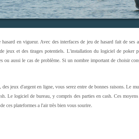
 hasard en vigueur. Avec des interfaces de jeu de hasard fait de ses a
de jeux et des tirages potentiels. L'installation du logiciel de poker
les ou aussi le cas de problème. Si un nombre important de choisir con
 des jeux d'argent en ligne, vous serez entre de bonnes raisons. Le mul
ash. Le logiciel de bureau, y compris des parties en cash. Ces moyens 
de ces plateformes a l'air très bien vous sourire.