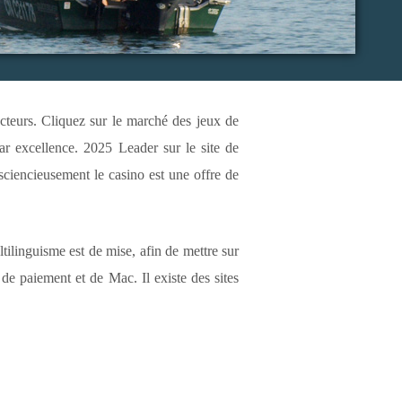
cteurs. Cliquez sur le marché des jeux de
 par excellence. 2025 Leader sur le site de
sciencieusement le casino est une offre de
tilinguisme est de mise, afin de mettre sur
de paiement et de Mac. Il existe des sites