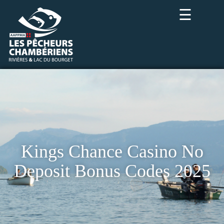
☰
Kings Chance Casino No
Deposit Bonus Codes 2025