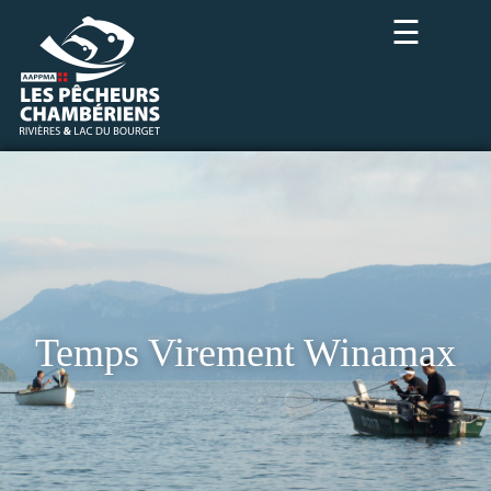
☰
Temps Virement Winamax