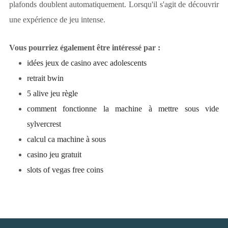
plafonds doublent automatiquement. Lorsqu'il s'agit de découvrir
une expérience de jeu intense.
Vous pourriez également être intéressé par :
idées jeux de casino avec adolescents
retrait bwin
5 alive jeu règle
comment fonctionne la machine à mettre sous vide
sylvercrest
calcul ca machine à sous
casino jeu gratuit
slots of vegas free coins